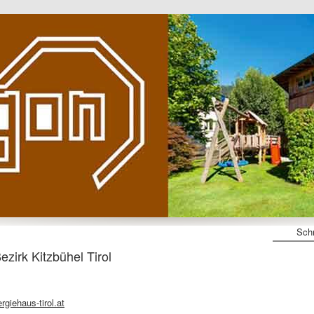
Schn
zirk Kitzbühel Tirol
giehaus-tirol.at